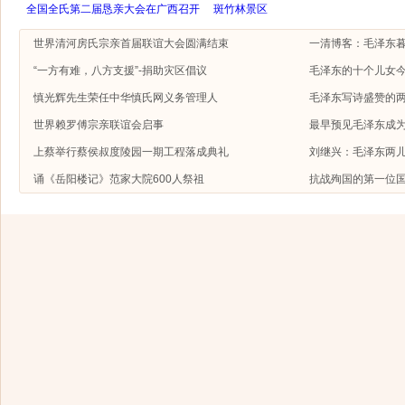
全国全氏第二届恳亲大会在广西召开
斑竹林景区
世界清河房氏宗亲首届联谊大会圆满结束
一清博客：毛泽东
“一方有难，八方支援”-捐助灾区倡议
毛泽东的十个儿女今
慎光辉先生荣任中华慎氏网义务管理人
毛泽东写诗盛赞的
世界赖罗傅宗亲联谊会启事
最早预见毛泽东成
上蔡举行蔡侯叔度陵园一期工程落成典礼
刘继兴：毛泽东两
诵《岳阳楼记》范家大院600人祭祖
抗战殉国的第一位国