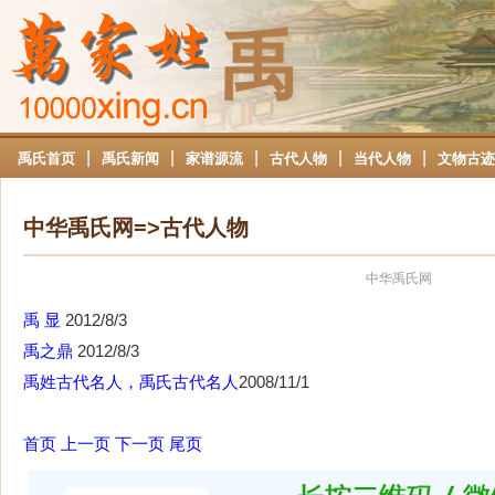
禹
|
|
|
|
|
禹氏首页
禹氏新闻
家谱源流
古代人物
当代人物
文物古迹
中华禹氏网=>古代人物
中华禹氏网
禹 显
2012/8/3
禹之鼎
2012/8/3
禹姓古代名人，禹氏古代名人
2008/11/1
首页
上一页
下一页
尾页